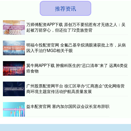
推荐资讯
万师傅配资APP下载 原创万不要招惹有才无德之人：吴
起被万箭穿心，但还拉了72贵族垫背
明福今投配资官网 全氟己基辛烷滴眼液获批上市，从病
因入手治疗MGD相关干眼
翼牛网APP下载 肿瘤科医生的“忌口清单”来了 远离6类促
癌食物
广州股票配资网平台 徐汇区举办“汇商惠企”优化网络营
商环境主题宣传活动护航高质量发展
益丰配资官网 塞内加尔国民议会议长宣布辞职