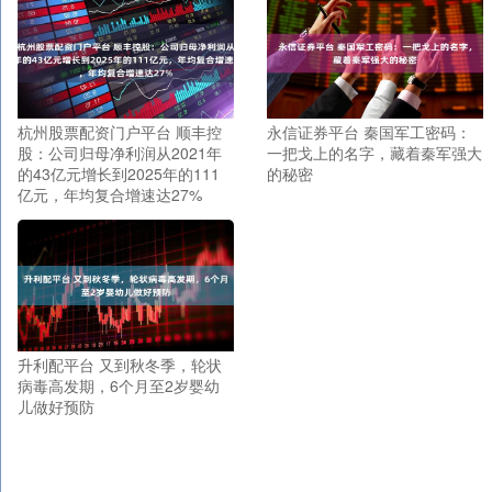
杭州股票配资门户平台 顺丰控
永信证券平台 秦国军工密码：
股：公司归母净利润从2021年
一把戈上的名字，藏着秦军强大
的43亿元增长到2025年的111
的秘密
亿元，年均复合增速达27%
升利配平台 又到秋冬季，轮状
病毒高发期，6个月至2岁婴幼
儿做好预防