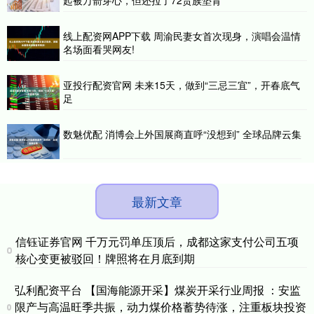
线上配资网APP下载 周渝民妻女首次现身，演唱会温情
名场面看哭网友!
亚投行配资官网 未来15天，做到“三忌三宜”，开春底气
足
数魅优配 消博会上外国展商直呼“没想到” 全球品牌云集
最新文章
信钰证券官网 千万元罚单压顶后，成都这家支付公司五项
核心变更被驳回！牌照将在月底到期
弘利配资平台 【国海能源开采】煤炭开采行业周报 ：安监
限产与高温旺季共振，动力煤价格蓄势待涨，注重板块投资