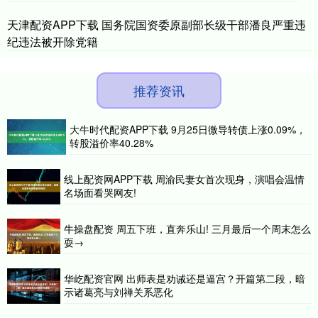
天津配资APP下载 国务院国资委原副部长级干部潘良严重违
纪违法被开除党籍
推荐资讯
大牛时代配资APP下载 9月25日微导转债上涨0.09%，
转股溢价率40.28%
线上配资网APP下载 周渝民妻女首次现身，演唱会温情
名场面看哭网友!
牛操盘配资 周五下班，直奔乐山! 三月最后一个周末怎么
耍→
华屹配资官网 出师表是劝诫还是逼宫？开篇第二段，暗
示诸葛亮与刘禅关系恶化