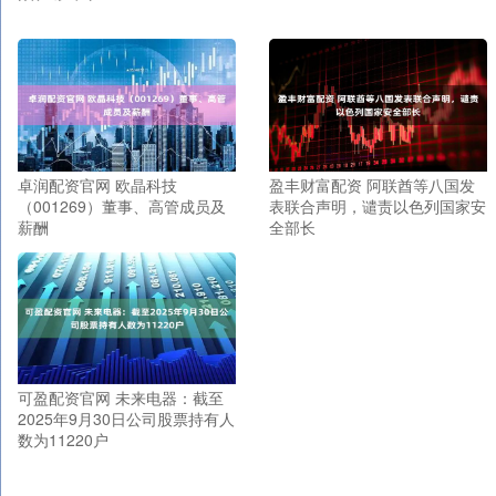
卓润配资官网 欧晶科技
盈丰财富配资 阿联酋等八国发
（001269）董事、高管成员及
表联合声明，谴责以色列国家安
薪酬
全部长
可盈配资官网 未来电器：截至
2025年9月30日公司股票持有人
数为11220户